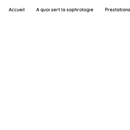
Accueil
A quoi sert la sophrologie
Prestation